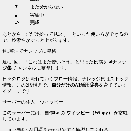
❓
まだ分からない
🧪
実験中
🎉
完成
あとから「✅だけ拾って見返す」といった使い方ができるの
で、検索性がぐっと上がります。
週1整理でナレッジに昇格
週に1回、「これはまた使いそう」と思った投稿を
aiナレッ
ジ集
チャンネルに整理します。
日々のログは流れていくフロー情報、ナレッジ集はストック
情報。この2段構えで、
自分だけのAI活用辞典
を育てていく
イメージです。
サーバーの住人「ウィッピー」
このサーバーには、自作Botの
ウィッピー（Wippy）
が常駐
しています。
：AI用語をわかりやすく解説してくれる
/用語