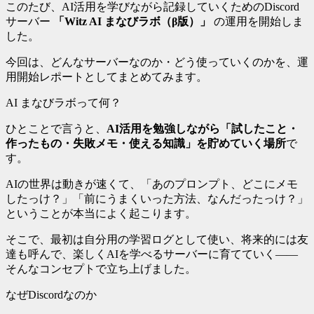
このたび、AI活用を学びながら記録していくためのDiscord
サーバー
「
Witz AI まなびラボ（β版）
」
の運用を開始しま
した。
今回は、どんなサーバーなのか・どう使っていくのかを、運
用開始レポートとしてまとめてみます。
AI まなびラボって何？
ひとことで言うと、
AI活用を勉強しながら「試したこと・
作ったもの・失敗メモ・使える知識」を貯めていく場所
で
す。
AIの世界は動きが速くて、「あのプロンプト、どこにメモ
したっけ？」「前にうまくいった方法、なんだったっけ？」
ということが本当によく起こります。
そこで、最初は自分用の学習ログとして使い、将来的には友
達も呼んで、楽しくAIを学べるサーバーに育てていく——
そんなコンセプトで立ち上げました。
なぜDiscordなのか