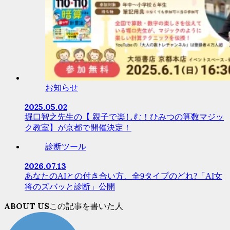
お知らせ
2025.05.02
堀口智之先生の【 親子で楽しむ！ひみつの算数マジッ
ク教室】が京都で開催決定！
診断ツール
2026.07.13
あなたのAIとの付き合い方、全9タイプのどれ?「AI女
将のズバッと診断」公開
ABOUT US