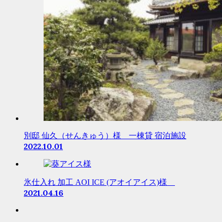
別邸 仙久（せんきゅう）様 一棟貸 宿泊施設
2022.10.01
氷仕入れ 加工 AOI ICE (アオイアイス)様
2021.04.16