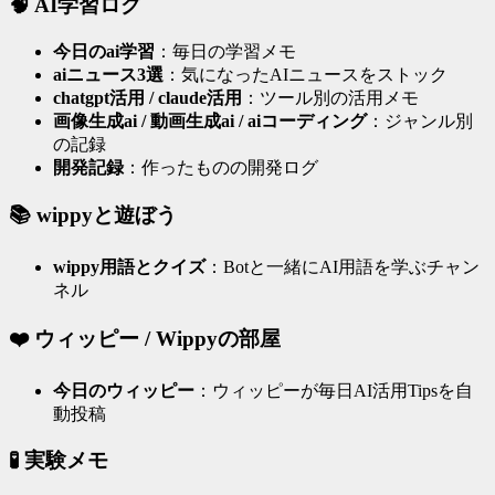
🧠 AI学習ログ
今日のai学習
：毎日の学習メモ
aiニュース3選
：気になったAIニュースをストック
chatgpt活用 / claude活用
：ツール別の活用メモ
画像生成ai / 動画生成ai / aiコーディング
：ジャンル別
の記録
開発記録
：作ったものの開発ログ
📚 wippyと遊ぼう
wippy用語とクイズ
：Botと一緒にAI用語を学ぶチャン
ネル
❤️ ウィッピー / Wippyの部屋
今日のウィッピー
：ウィッピーが毎日AI活用Tipsを自
動投稿
🧪 実験メモ