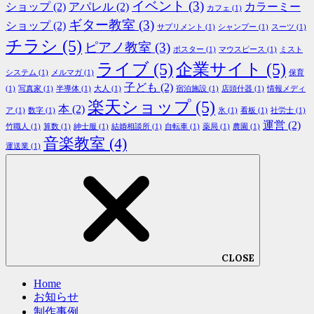
イベント
(3)
ショップ
(2)
アパレル
(2)
カラーミー
カフェ
(1)
ギター教室
(3)
ショップ
(2)
サプリメント
(1)
シャンプー
(1)
スーツ
(1)
チラシ
(5)
ピアノ教室
(3)
ポスター
(1)
マウスピース
(1)
ミスト
ライブ
(5)
企業サイト
(5)
システム
(1)
メルマガ
(1)
保育
子ども
(2)
(1)
写真家
(1)
半導体
(1)
大人
(1)
宿泊施設
(1)
店頭什器
(1)
情報メディ
楽天ショップ
(5)
本
(2)
ア
(1)
数字
(1)
氷
(1)
看板
(1)
社労士
(1)
運営
(2)
竹職人
(1)
算数
(1)
紳士服
(1)
結婚相談所
(1)
自転車
(1)
薬局
(1)
農園
(1)
音楽教室
(4)
運送業
(1)
CLOSE
Home
お知らせ
制作事例