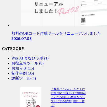
無料のQRコード作成ツールをリニューアルしました
2026.07.08
CATEGORY
Witz AI まなびラボ
(1)
お役立ちツール
(6)
お知らせ
(15)
制作事例
(35)
診断ツール
(4)
「数字がこわい」がなくな
る本 やればやるほど地頭が
よくなる難しい数字をシン
プルにする習慣 [ 堀口 智
之 ]