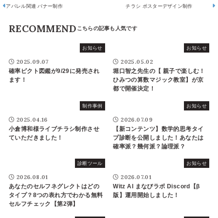
アパレル関連 バナー制作
チラシ ポスターデザイン制作
RECOMMEND
お知らせ
お知らせ
2025.09.07
2025.05.02
確率ピクト図鑑が9/29に発売され
堀口智之先生の【 親子で楽しむ！
ます！
ひみつの算数マジック教室】が京
都で開催決定！
制作事例
お知らせ
2025.04.16
2026.07.09
小倉博和様ライブチラシ制作させ
【新コンテンツ】数学的思考タイ
ていただきました！
プ診断を公開しました！あなたは
確率派？幾何派？論理派？
診断ツール
お知らせ
2026.08.01
2026.07.01
あなたのセルフネグレクトはどの
Witz AI まなびラボ Discord【β
タイプ？8つの表れ方でわかる無料
版】運用開始しました！
セルフチェック【第2弾】