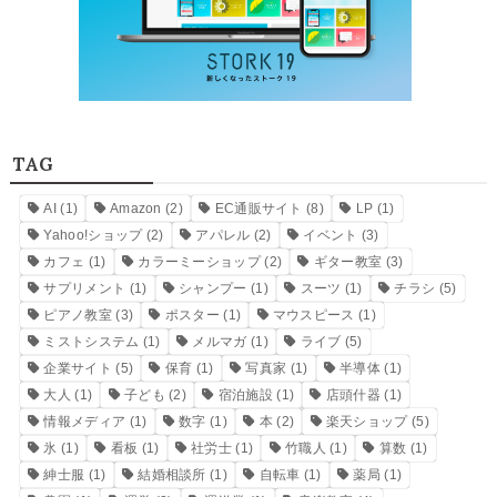
TAG
AI
(1)
Amazon
(2)
EC通販サイト
(8)
LP
(1)
Yahoo!ショップ
(2)
アパレル
(2)
イベント
(3)
カフェ
(1)
カラーミーショップ
(2)
ギター教室
(3)
サプリメント
(1)
シャンプー
(1)
スーツ
(1)
チラシ
(5)
ピアノ教室
(3)
ポスター
(1)
マウスピース
(1)
ミストシステム
(1)
メルマガ
(1)
ライブ
(5)
企業サイト
(5)
保育
(1)
写真家
(1)
半導体
(1)
大人
(1)
子ども
(2)
宿泊施設
(1)
店頭什器
(1)
情報メディア
(1)
数字
(1)
本
(2)
楽天ショップ
(5)
氷
(1)
看板
(1)
社労士
(1)
竹職人
(1)
算数
(1)
紳士服
(1)
結婚相談所
(1)
自転車
(1)
薬局
(1)