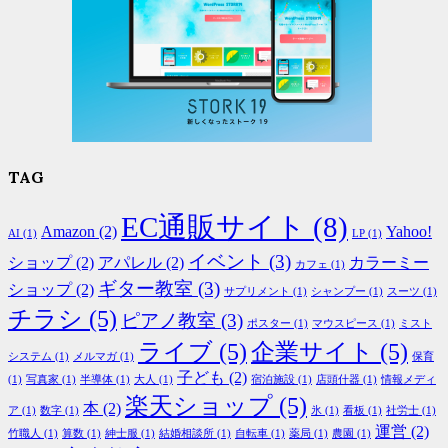
TAG
EC通販サイト
(8)
Amazon
(2)
Yahoo!
AI
(1)
LP
(1)
イベント
(3)
ショップ
(2)
アパレル
(2)
カラーミー
カフェ
(1)
ギター教室
(3)
ショップ
(2)
サプリメント
(1)
シャンプー
(1)
スーツ
(1)
チラシ
(5)
ピアノ教室
(3)
ポスター
(1)
マウスピース
(1)
ミスト
ライブ
(5)
企業サイト
(5)
システム
(1)
メルマガ
(1)
保育
子ども
(2)
(1)
写真家
(1)
半導体
(1)
大人
(1)
宿泊施設
(1)
店頭什器
(1)
情報メディ
楽天ショップ
(5)
本
(2)
ア
(1)
数字
(1)
氷
(1)
看板
(1)
社労士
(1)
運営
(2)
竹職人
(1)
算数
(1)
紳士服
(1)
結婚相談所
(1)
自転車
(1)
薬局
(1)
農園
(1)