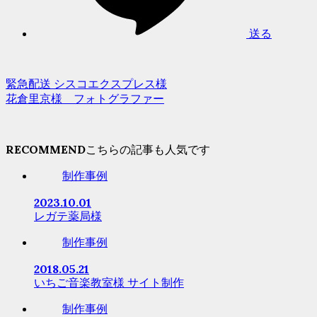
送る
緊急配送 シスコエクスプレス様
花倉里京様 フォトグラファー
RECOMMEND
制作事例
2023.10.01
レガテ薬局様
制作事例
2018.05.21
いちご音楽教室様 サイト制作
制作事例