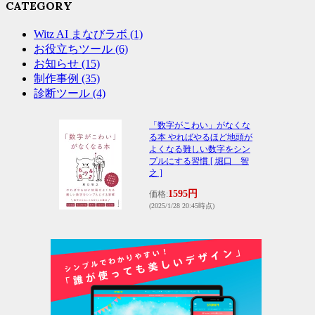
CATEGORY
Witz AI まなびラボ
(1)
お役立ちツール
(6)
お知らせ
(15)
制作事例
(35)
診断ツール
(4)
「数字がこわい」がなくな
る本 やればやるほど地頭が
よくなる難しい数字をシン
プルにする習慣 [ 堀口 智
之 ]
1595円
価格:
(2025/1/28 20:45時点)