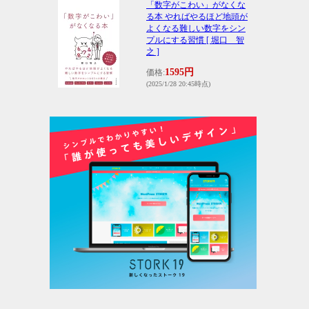
「数字がこわい」がなくな
る本 やればやるほど地頭が
よくなる難しい数字をシン
プルにする習慣 [ 堀口 智
之 ]
1595円
価格:
(2025/1/28 20:45時点)