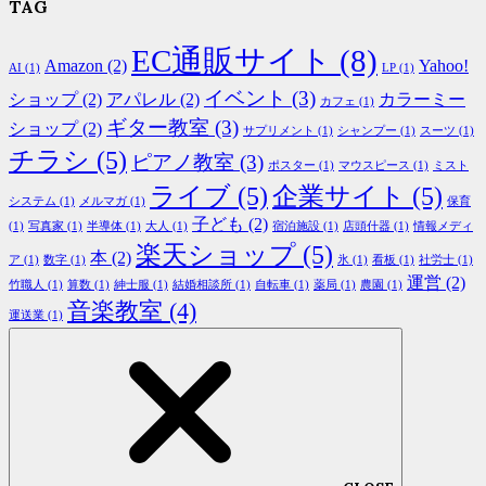
TAG
EC通販サイト
(8)
Amazon
(2)
Yahoo!
AI
(1)
LP
(1)
イベント
(3)
ショップ
(2)
アパレル
(2)
カラーミー
カフェ
(1)
ギター教室
(3)
ショップ
(2)
サプリメント
(1)
シャンプー
(1)
スーツ
(1)
チラシ
(5)
ピアノ教室
(3)
ポスター
(1)
マウスピース
(1)
ミスト
ライブ
(5)
企業サイト
(5)
システム
(1)
メルマガ
(1)
保育
子ども
(2)
(1)
写真家
(1)
半導体
(1)
大人
(1)
宿泊施設
(1)
店頭什器
(1)
情報メディ
楽天ショップ
(5)
本
(2)
ア
(1)
数字
(1)
氷
(1)
看板
(1)
社労士
(1)
運営
(2)
竹職人
(1)
算数
(1)
紳士服
(1)
結婚相談所
(1)
自転車
(1)
薬局
(1)
農園
(1)
音楽教室
(4)
運送業
(1)