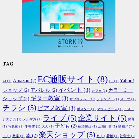
TAG
EC通販サイト
(8)
Amazon
(2)
Yahoo!
AI
(1)
LP
(1)
イベント
(3)
ショップ
(2)
アパレル
(2)
カラーミー
カフェ
(1)
ギター教室
(3)
ショップ
(2)
サプリメント
(1)
シャンプー
(1)
スーツ
(1)
チラシ
(5)
ピアノ教室
(3)
ポスター
(1)
マウスピース
(1)
ミスト
ライブ
(5)
企業サイト
(5)
システム
(1)
メルマガ
(1)
保育
子ども
(2)
(1)
写真家
(1)
半導体
(1)
大人
(1)
宿泊施設
(1)
店頭什器
(1)
情報メディ
楽天ショップ
(5)
本
(2)
ア
(1)
数字
(1)
氷
(1)
看板
(1)
社労士
(1)