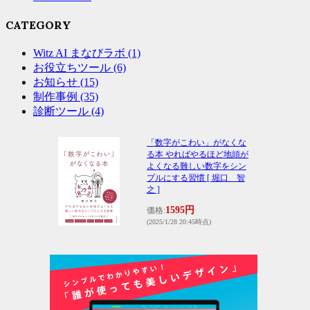
CATEGORY
Witz AI まなびラボ
(1)
お役立ちツール
(6)
お知らせ
(15)
制作事例
(35)
診断ツール
(4)
「数字がこわい」がなくな
る本 やればやるほど地頭が
よくなる難しい数字をシン
プルにする習慣 [ 堀口 智
之 ]
1595円
価格:
(2025/1/28 20:45時点)