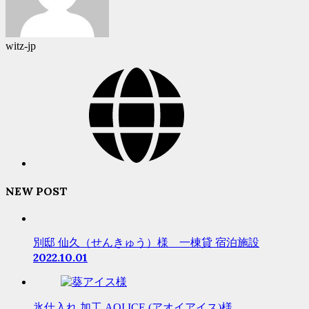
witz-jp
NEW POST
別邸 仙久（せんきゅう）様 一棟貸 宿泊施設
2022.10.01
氷仕入れ 加工 AOI ICE (アオイアイス)様