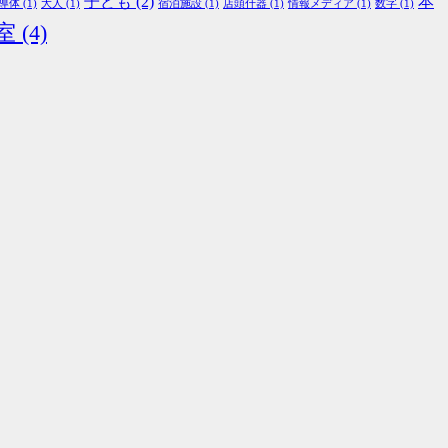
子ども
(2)
本
導体
(1)
大人
(1)
宿泊施設
(1)
店頭什器
(1)
情報メディア
(1)
数字
(1)
室
(4)