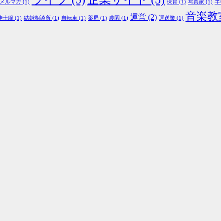
メルマガ
(1)
保育
(1)
写真家
(1)
半
音楽教
運営
(2)
紳士服
(1)
結婚相談所
(1)
自転車
(1)
薬局
(1)
農園
(1)
運送業
(1)