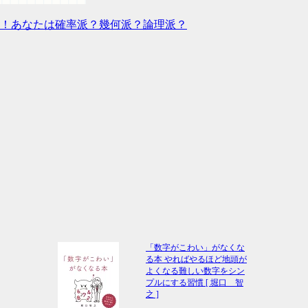
！あなたは確率派？幾何派？論理派？
「数字がこわい」がなくな
る本 やればやるほど地頭が
よくなる難しい数字をシン
プルにする習慣 [ 堀口 智
之 ]