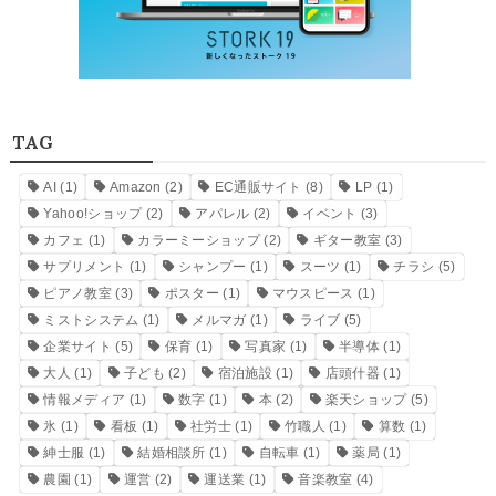
TAG
AI
(1)
Amazon
(2)
EC通販サイト
(8)
LP
(1)
Yahoo!ショップ
(2)
アパレル
(2)
イベント
(3)
カフェ
(1)
カラーミーショップ
(2)
ギター教室
(3)
サプリメント
(1)
シャンプー
(1)
スーツ
(1)
チラシ
(5)
ピアノ教室
(3)
ポスター
(1)
マウスピース
(1)
ミストシステム
(1)
メルマガ
(1)
ライブ
(5)
企業サイト
(5)
保育
(1)
写真家
(1)
半導体
(1)
大人
(1)
子ども
(2)
宿泊施設
(1)
店頭什器
(1)
情報メディア
(1)
数字
(1)
本
(2)
楽天ショップ
(5)
氷
(1)
看板
(1)
社労士
(1)
竹職人
(1)
算数
(1)
紳士服
(1)
結婚相談所
(1)
自転車
(1)
薬局
(1)
農園
(1)
運営
(2)
運送業
(1)
音楽教室
(4)