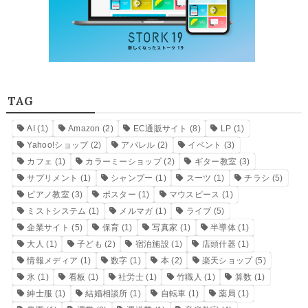
TAG
AI
(1)
Amazon
(2)
EC通販サイト
(8)
LP
(1)
Yahoo!ショップ
(2)
アパレル
(2)
イベント
(3)
カフェ
(1)
カラーミーショップ
(2)
ギター教室
(3)
サプリメント
(1)
シャンプー
(1)
スーツ
(1)
チラシ
(5)
ピアノ教室
(3)
ポスター
(1)
マウスピース
(1)
ミストシステム
(1)
メルマガ
(1)
ライブ
(5)
企業サイト
(5)
保育
(1)
写真家
(1)
半導体
(1)
大人
(1)
子ども
(2)
宿泊施設
(1)
店頭什器
(1)
情報メディア
(1)
数字
(1)
本
(2)
楽天ショップ
(5)
氷
(1)
看板
(1)
社労士
(1)
竹職人
(1)
算数
(1)
紳士服
(1)
結婚相談所
(1)
自転車
(1)
薬局
(1)